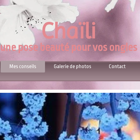
Chaïli
une pose beauté pour vos ongles
Mes conseils
Galerie de photos
Contact