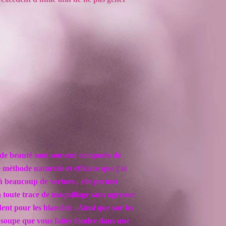
s de beauté sont souvent composés de
méthode naturelle et efficace que j'ai
à beaucoup de vertues , elle permet
toute trace de maquillage sans agresser
ent pour les blanchir . Ainsi que sur les
à soupe que vous faites fondre dans une