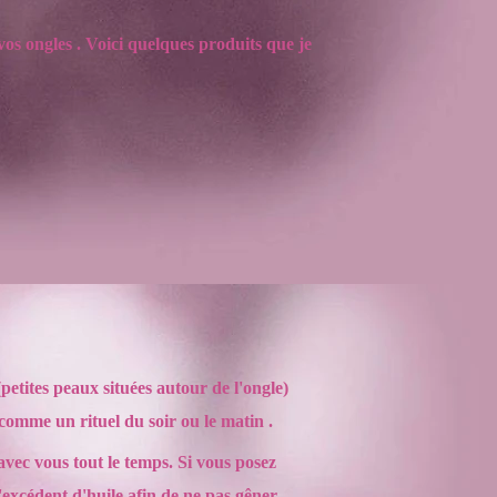
os ongles . Voici quelques produits que je
petites peaux situées autour de l'ongle)
r comme un rituel du soir ou le matin .
 avec vous tout le temps. Si vous posez
l'excédent d'huile afin de ne pas gêner