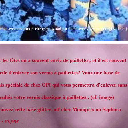
 vous avez des astuces envoyez les moi par mails avec votre prénom et ville et je 
 les fêtes on a souvent envie de paillettes, et il est souvent
icile d'enlever son vernis à paillettes? Voici une base de
is spéciale de chez OPI qui vous permettra d'enlever sans
icultés votre vernis classique à paillettes . (cf. image)
ouvez cette base glitter- off chez Monoprix ou Sephora .
 : 13,95€