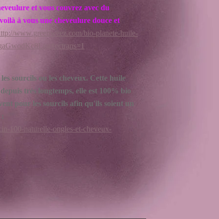
 cheveulure et vous couvrez avec du
 voilà à vous une cheveulure douce et
ttp://www.greenweez.com/bio-planete-huile-
dgaGwodKc8Lug#ectrans=1
es sourcils ou les cheveux. Cette huile
 depuis trés longtemps, elle est 100% bio
vent pour les sourcils afin qu'ils soient un
 :
cin-100-naturelle-ongles-et-cheveux-