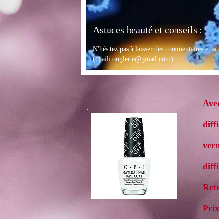
Astuces beauté et conseils :
N'hésitez pas à laisser des commentaires et si
(
chaili.onglerie@gmail.com
)
Avec
diff
vern
diff
Retr
Prix