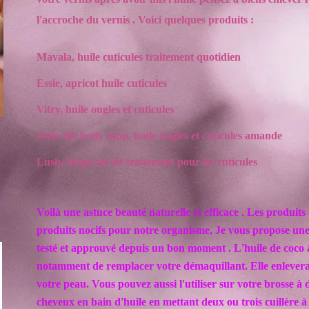
l'accroche du vernis . Voici quelques produits :
Mavala, huile cuticules traitement quotidien
Essie, apricot huile cuticules
Vitry, huile ongles et cuticules
Stylo the body shop, huile ongles et cuticules amande
Lush, doigts de fée traitement pour les cuticules
Voilà une astuce beauté naturelle et efficace . Les produit
produits nocifs pour notre organisme, Je vous propose une 
testé et approuvé depuis un bon moment . L'huile de coco 
notamment de remplacer votre démaquillant. Elle enlevera 
votre peau. Vous pouvez aussi l'utiliser sur votre brosse à d
cheveux en bain d'huile en mettant deux ou trois cuillère 