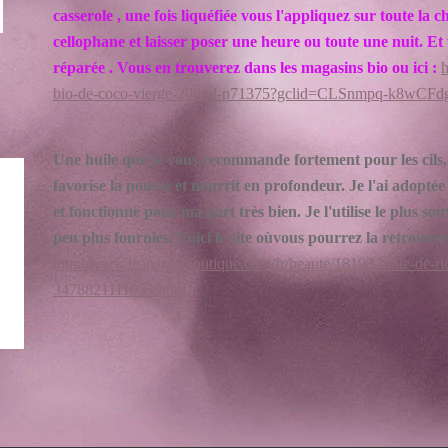
casserole , une fois liquéfiée vous l'appliquez sur toute la
cellophane et laisser poser une heure ou toute une nuit. Et
réparée . Vous en trouverez dans les magasins bio ou ici :
h
bio-de-coco-vierge-200ml-p71375?gclid=CLSnmpq-k8wCF
Une huile que je vous recommande fortement pour les cils, l
favorise la pousse et nourrit en profondeur. Je l'ai adoptée
et fonctionne pour ma part très bien. Je l'utilise le plus sou
peu plus fournies. Voici le site oùvous pourrez la retrouver
http://www.leanatureboutique.com/fr/beaute/18193-huile-de-ri
3478821111033.html