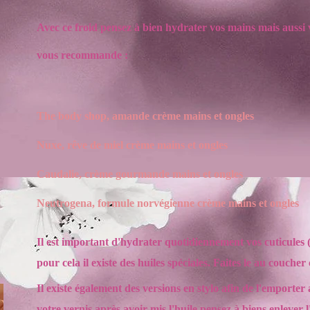
Avec ce froid pensez à bien hydrater vos mains mais aussi v
vous recommande :
The body shop, amande crème mains et ongles
Nuxe, rêve de miel crème mains et ongles
Caudalie, crème gourmande mains et ongles
Neutrogena, formule norvégienne crème mains et ongles
Il est important d'hydrater quotidiennement vos cuticules (
pour cela il existe des huiles spéciales. Faites le au couche
Il existe également des versions en stylo afin de l'emporter
votre vernis après avoir mis l'huile pensez à biens enlever 