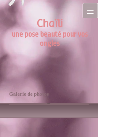
Chaïli
une pose beauté pour vos
ongles
Galerie de photos